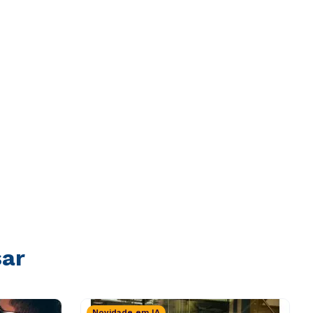
sar
Novidade em IA