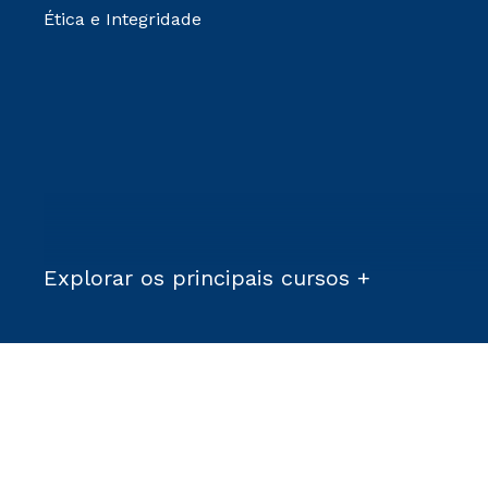
Ética e Integridade
Explorar os principais cursos +
Condições Comerciais:
*Para a Graduação EAD, as matrículas serão isentas
demais, a taxa de matrícula será de R$ 49. *Para a Pós-graduação EAD, as ofertas mencionadas são referentes aos cursos: Ensino Religioso, Geografia para a
Docência e Metodologia do Ensino de História: Questões Atuais. **Semipresencial é um formato do Ensino a Distância. **Descontos 
Campus Virtual Cruzeiro do Sul Educacional © 2023 - Todos