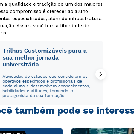
om a qualidade e tradição de um dos maiores
Nosso compromisso é oferecer ao aluno
Rápido e fácil
Rápido e fácil
tes especializados, além de infraestrutura
WhatsApp
WhatsApp
uação. Assim, você tem a liberdade de
ou
ou
ria.
Trilhas Customizáveis para a
sua melhor jornada
universitária
Estou de acordo com a
Estou de acordo com a
Política de Privacidade.
Política de Privacidade.
e
e
Atividades de estudos que consideram os
autorizo que meus dados sejam utilizados para o
autorizo que meus dados sejam utilizados para o
objetivos específicos e profissionais de
cada aluno e desenvolvem conhecimentos,
envio de conteúdos da Cruzeiro do Sul.
envio de conteúdos da Cruzeiro do Sul.
habilidades e atitudes, tornando-o
protagonista da sua formação
cê também pode se interes
trícula 26.2