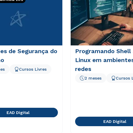
zes de Segurança do
Programando Shell 
ho
Linux em ambiente
redes
es
Cursos Livres
2 meses
Cursos L
EAD Digital
EAD Digital