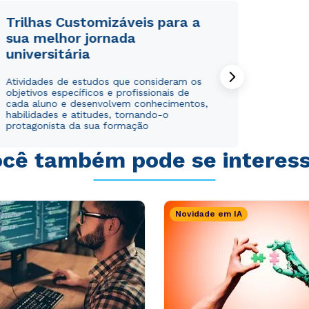
Trilhas Customizáveis para a
sua melhor jornada
universitária
Rápido e fácil
Rápido e fácil
Atividades de estudos que consideram os
WhatsApp
WhatsApp
objetivos específicos e profissionais de
cada aluno e desenvolvem conhecimentos,
ou
ou
habilidades e atitudes, tornando-o
protagonista da sua formação
cê também pode se interes
Novidade em IA
Estou de acordo com a
Estou de acordo com a
Política de Privacidade.
Política de Privacidade.
e
e
autorizo que meus dados sejam utilizados para o
autorizo que meus dados sejam utilizados para o
envio de conteúdos da Cruzeiro do Sul.
envio de conteúdos da Cruzeiro do Sul.