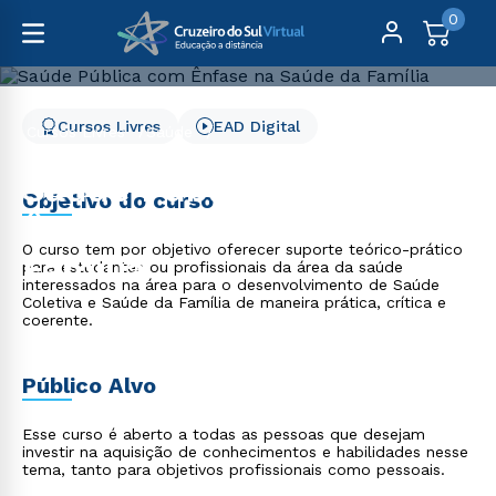
0
Cursos Livres
EAD Digital
Cursos Livres
Saúde
Saúde Pública com Ênfase na Saúde da Família
Saúde Pública com
Objetivo do curso
Ênfase na Saúde da
O curso tem por objetivo oferecer suporte teórico-prático
Família
para estudantes ou profissionais da área da saúde
interessados na área para o desenvolvimento de Saúde
Coletiva e Saúde da Família de maneira prática, crítica e
coerente.
Público Alvo
Esse curso é aberto a todas as pessoas que desejam
investir na aquisição de conhecimentos e habilidades nesse
tema, tanto para objetivos profissionais como pessoais.