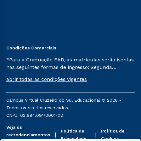
Condições Comerciais:
*Para a Graduação EAD, as matrículas serão isentas
nas seguintes formas de ingresso: Segunda
Graduação, Segunda Graduação 2.0 e Transferência.
abrir todas as condições vigentes
Já para as demais, a taxa de matrícula será de R$
49. *Para a Pós-graduação EAD, as ofertas
mencionadas são referentes aos cursos: Ensino
Campus Virtual Cruzeiro do Sul Educacional © 2026 -
Religioso, Geografia para a Docência e Metodologia
Todos os direitos reservados.
do Ensino de História: Questões Atuais.
CNPJ: 62.984.091/0001-02
Veja os
Política de
Política de
recredenciamentos
Privacidade
Cookies