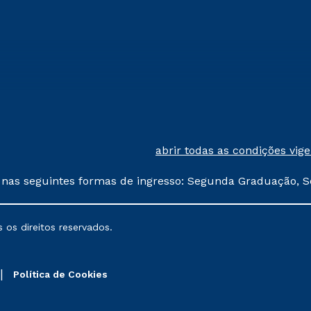
abrir todas as condições vig
 nas seguintes formas de ingresso: Segunda Graduação, S
comerciais oferecidos serão
 os direitos reservados.
nais poderão sofrer alterações nos períodos de rematríc
Política de Cookies