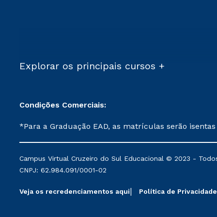
Explorar os principais cursos +
Condições Comerciais:
*Para a Graduação EAD, as matrículas serão isentas
demais, a taxa de matrícula será de R$ 49. *Para a Pós-graduação EAD, as ofertas mencionadas são referentes aos cursos: Ensino Religioso, Geografia para a
Docência e Metodologia do Ensino de História: Questões Atuais. **Semipresencial é um formato do Ensino a Distância. **Descontos 
Campus Virtual Cruzeiro do Sul Educacional © 2023 - Todos
mantidos conforme negociação. Descontos institucio
CNPJ: 62.984.091/0001-02
serviços.
Veja os recredenciamentos aqui
Política de Privacidade