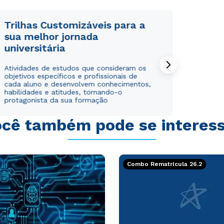
Trilhas Customizáveis para a
sua melhor jornada
universitária
Rápido e fácil
Rápido e fácil
Atividades de estudos que consideram os
WhatsApp
WhatsApp
objetivos específicos e profissionais de
ou
ou
cada aluno e desenvolvem conhecimentos,
habilidades e atitudes, tornando-o
protagonista da sua formação
cê também pode se interes
Estou de acordo com a
Estou de acordo com a
Política de Privacidade.
Política de Privacidade.
e
e
Combo Rematrícula 26.2
autorizo que meus dados sejam utilizados para o
autorizo que meus dados sejam utilizados para o
envio de conteúdos da Cruzeiro do Sul.
envio de conteúdos da Cruzeiro do Sul.