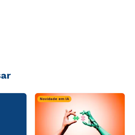
sar
Novidade em IA