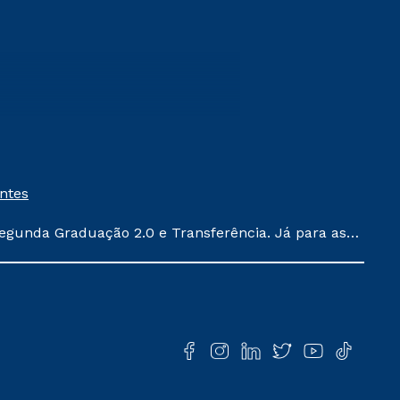
entes
egunda Graduação 2.0 e Transferência. Já para as
ula conforme exposto no contrato de prestação de