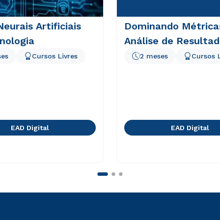
eurais Artificiais
Dominando Métrica
nologia
Análise de Resulta
ses
Cursos Livres
2 meses
Cursos L
EAD Digital
EAD Digital