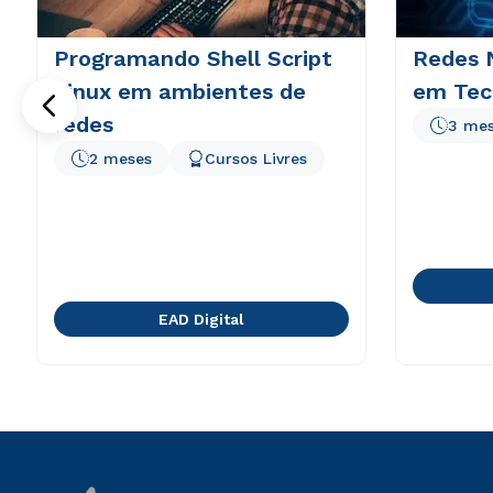
Programando Shell Script
Redes N
Linux em ambientes de
em Tec
redes
3 me
2 meses
Cursos Livres
EAD Digital