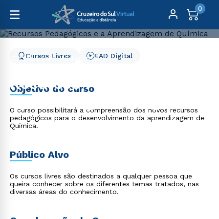
0
Cursos Livres
EAD Digital
Cursos Livres
Educação
Recursos Pedagógicos e a Aprendizagem de Química
Recursos Pedagógicos e a
Objetivo do curso
Aprendizagem de Química
O curso possibilitará a compreensão dos novos recursos
pedagógicos para o desenvolvimento da aprendizagem de
Química.
Público Alvo
Os cursos livres são destinados a qualquer pessoa que
queira conhecer sobre os diferentes temas tratados, nas
diversas áreas do conhecimento.