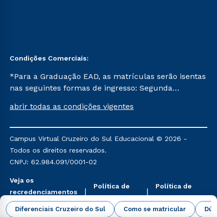
Condições Comerciais:
*Para a Graduação EAD, as matrículas serão isentas
nas seguintes formas de ingresso: Segunda
Graduação, Segunda Graduação 2.0 e Transferência.
abrir todas as condições vigentes
Já para as demais, a taxa de matrícula será de R$
49. *Para a Pós-graduação EAD, as ofertas
mencionadas são referentes aos cursos: Ensino
Campus Virtual Cruzeiro do Sul Educacional © 2026 -
Religioso, Geografia para a Docência e Metodologia
Todos os direitos reservados.
do Ensino de História: Questões Atuais.
CNPJ: 62.984.091/0001-02
Veja os
Política de
Política de
recredenciamentos
Privacidade
Cookies
aqui
Diferenciais Cruzeiro do Sul
Como se matricular
Dúv