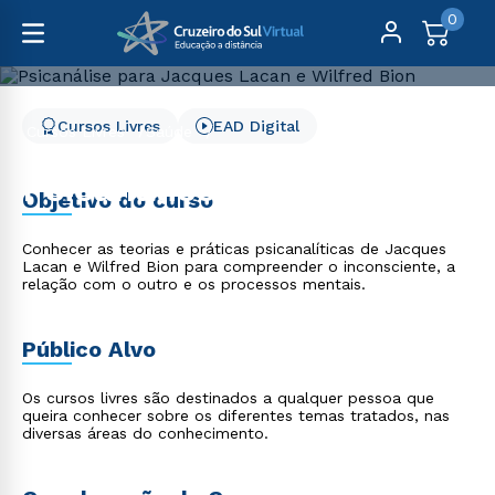
0
Cursos Livres
EAD Digital
Cursos Livres
Saúde
Psicanálise para Jacques Lacan e Wilfred Bion
Psicanálise para Jacques
Objetivo do curso
Lacan e Wilfred Bion
Conhecer as teorias e práticas psicanalíticas de Jacques
Lacan e Wilfred Bion para compreender o inconsciente, a
relação com o outro e os processos mentais.
Público Alvo
Os cursos livres são destinados a qualquer pessoa que
queira conhecer sobre os diferentes temas tratados, nas
diversas áreas do conhecimento.