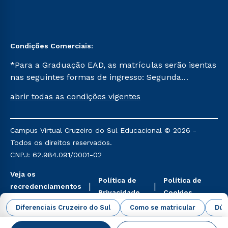
Condições Comerciais:
*Para a Graduação EAD, as matrículas serão isentas
nas seguintes formas de ingresso: Segunda
Graduação, Segunda Graduação 2.0 e Transferência.
abrir todas as condições vigentes
Já para as demais, a taxa de matrícula será de R$
49. *Para a Pós-graduação EAD, as ofertas
mencionadas são referentes aos cursos: Ensino
Campus Virtual Cruzeiro do Sul Educacional © 2026 -
Religioso, Geografia para a Docência e Metodologia
Todos os direitos reservados.
do Ensino de História: Questões Atuais.
CNPJ: 62.984.091/0001-02
Veja os
Política de
Política de
recredenciamentos
Privacidade
Cookies
aqui
Diferenciais Cruzeiro do Sul
Como se matricular
Dúv