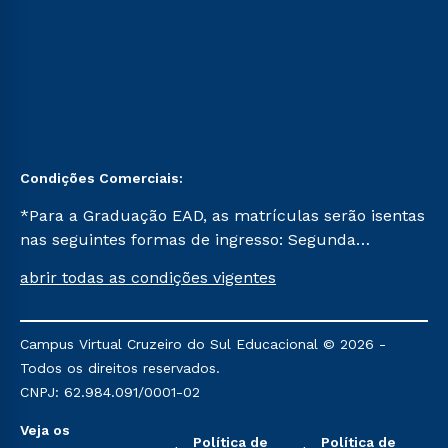
Condições Comerciais:
*Para a Graduação EAD, as matrículas serão isentas
nas seguintes formas de ingresso: Segunda
Graduação, Segunda Graduação 2.0 e Transferência.
abrir todas as condições vigentes
Já para as demais, a taxa de matrícula será de R$
49. *Para a Pós-graduação EAD, as ofertas
mencionadas são referentes aos cursos: Ensino
Campus Virtual Cruzeiro do Sul Educacional © 2026 -
Religioso, Geografia para a Docência e Metodologia
Todos os direitos reservados.
do Ensino de História: Questões Atuais.
CNPJ: 62.984.091/0001-02
Veja os
Política de
Política de