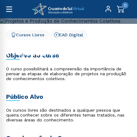
0
Cursos Livres
EAD Digital
Cursos Livres
Educação
Projetos e Produção de Conhecimentos Coletivos
Projetos e Produção de
Objetivo do curso
Conhecimentos Coletivos
O curso possibilitará a compreensão da importância de
pensar as etapas de elaboração de projetos na produçãõ
de conhecimentos coletivos.
Público Alvo
Os cursos livres são destinados a qualquer pessoa que
queira conhecer sobre os diferentes temas tratados, nas
diversas áreas do conhecimento.