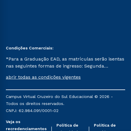
Condições Comerciais:
*Para a Graduação EAD, as matrículas serão isentas
nas seguintes formas de ingresso: Segunda
Graduação, Segunda Graduação 2.0 e Transferência.
abrir todas as condições vigentes
Já para as demais, a taxa de matrícula será de R$
49. *Para a Pós-graduação EAD, as ofertas
mencionadas são referentes aos cursos: Ensino
Campus Virtual Cruzeiro do Sul Educacional © 2026 -
Religioso, Geografia para a Docência e Metodologia
Todos os direitos reservados.
do Ensino de História: Questões Atuais.
CNPJ: 62.984.091/0001-02
Veja os
Política de
Política de
recredenciamentos