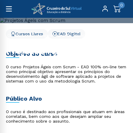
0
Cursos Livres
EAD Digital
Cursos Livres
Engenharia e Tecnologia
Projetos Ágeis com Scrum
Projetos Ágeis com
Objetivo do curso
Scrum
O curso Projetos Ágeis com Scrum - EAD 100% on-line tem
como principal objetivo apresentar os princípios do
desenvolvimento ágil de software aplicado a projetos de
sistemas com o uso da metodologia Scrum.
Público Alvo
O curso é destinado aos profissionais que atuam em áreas
correlatas, bem como aos que desejam ampliar seu
conhecimento sobre o assunto.