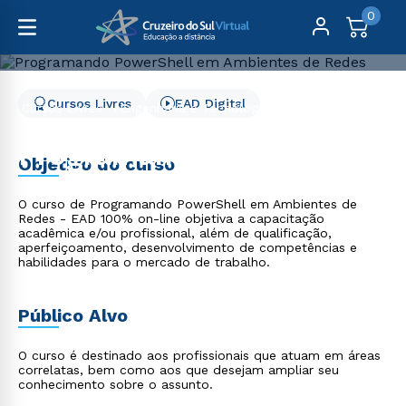
0
Cursos Livres
EAD Digital
Cursos Livres
Engenharia e Tecnologia
Programando PowerShell em Ambientes de Redes
Programando PowerShell
Objetivo do curso
em Ambientes de Redes
O curso de Programando PowerShell em Ambientes de
Redes - EAD 100% on-line objetiva a capacitação
acadêmica e/ou profissional, além de qualificação,
aperfeiçoamento, desenvolvimento de competências e
habilidades para o mercado de trabalho.
Público Alvo
O curso é destinado aos profissionais que atuam em áreas
correlatas, bem como aos que desejam ampliar seu
conhecimento sobre o assunto.