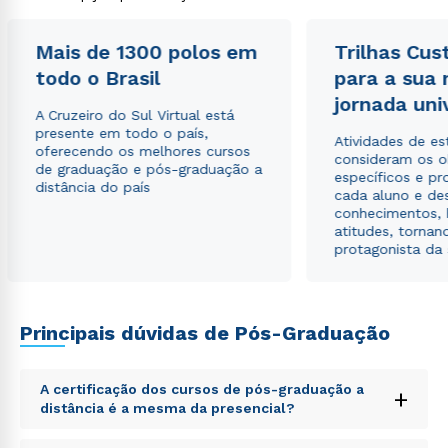
Mais de 1300 polos em
Trilhas Cus
todo o Brasil
para a sua
Rápido e fácil
jornada uni
WhatsApp
A Cruzeiro do Sul Virtual está
presente em todo o país,
Atividades de e
ou
oferecendo os melhores cursos
consideram os o
de graduação e pós-graduação a
específicos e pro
distância do país
cada aluno e de
conhecimentos, 
atitudes, tornan
protagonista da
Estou de acordo com a
Política de Privacidade.
e
autorizo que meus dados sejam utilizados para o
Principais dúvidas de Pós-Graduação
envio de conteúdos da Cruzeiro do Sul.
A certificação dos cursos de pós-graduação a
+
distância é a mesma da presencial?