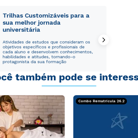
Trilhas Customizáveis para a
sua melhor jornada
universitária
Rápido e fácil
Rápido e fácil
Atividades de estudos que consideram os
WhatsApp
WhatsApp
objetivos específicos e profissionais de
ou
ou
cada aluno e desenvolvem conhecimentos,
habilidades e atitudes, tornando-o
protagonista da sua formação
cê também pode se interes
Estou de acordo com a
Estou de acordo com a
Política de Privacidade.
Política de Privacidade.
e
e
Combo Rematrícula 26.2
autorizo que meus dados sejam utilizados para o
autorizo que meus dados sejam utilizados para o
envio de conteúdos da Cruzeiro do Sul.
envio de conteúdos da Cruzeiro do Sul.