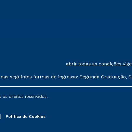
abrir todas as condições vig
 nas seguintes formas de ingresso: Segunda Graduação, S
comerciais oferecidos serão
 os direitos reservados.
nais poderão sofrer alterações nos períodos de rematríc
Política de Cookies