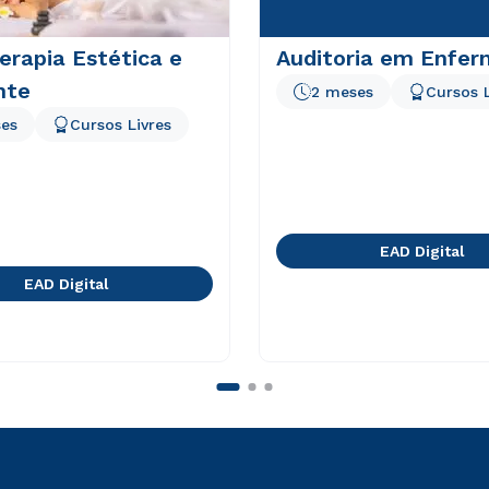
rapia Estética e
Auditoria em Enfe
nte
2 meses
Cursos L
es
Cursos Livres
EAD Digital
EAD Digital