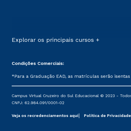
Explorar os principais cursos +
Condições Comerciais:
*Para a Graduação EAD, as matrículas serão isentas
demais, a taxa de matrícula será de R$ 49. *Para a Pós-graduação EAD, as ofertas mencionadas são referentes aos cursos: Ensino Religioso, Geografia para a
Docência e Metodologia do Ensino de História: Questões Atuais. **Semipresencial é um formato do Ensino a Distância. **Descontos 
Campus Virtual Cruzeiro do Sul Educacional © 2023 - Todos
mantidos conforme negociação. Descontos institucio
CNPJ: 62.984.091/0001-02
serviços.
Veja os recredenciamentos aqui
Política de Privacidade