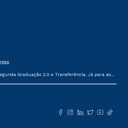
entes
egunda Graduação 2.0 e Transferência. Já para as
ula conforme exposto no contrato de prestação de