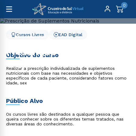
0
Cursos Livres
EAD Digital
Cursos Livres
Saúde
Prescrição de Suplementos Nutricionais
Prescrição de
Objetivo do curso
Suplementos Nutricionais
Realizar a prescrição individualizada de suplementos
nutricionais com base nas necessidades e objetivos
específicos de cada paciente, considerando fatores como
idade, sex
Público Alvo
Os cursos livres são destinados a qualquer pessoa que
queira conhecer sobre os diferentes temas tratados, nas
diversas áreas do conhecimento.