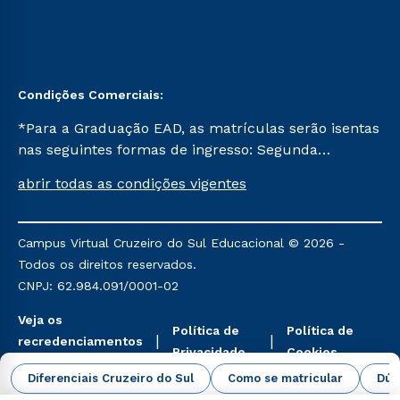
Condições Comerciais:
*Para a Graduação EAD, as matrículas serão isentas
nas seguintes formas de ingresso: Segunda
Graduação, Segunda Graduação 2.0 e Transferência.
abrir todas as condições vigentes
Já para as demais, a taxa de matrícula será de R$
49. *Para a Pós-graduação EAD, as ofertas
mencionadas são referentes aos cursos: Ensino
Campus Virtual Cruzeiro do Sul Educacional © 2026 -
Religioso, Geografia para a Docência e Metodologia
Todos os direitos reservados.
do Ensino de História: Questões Atuais.
CNPJ: 62.984.091/0001-02
Veja os
Política de
Política de
recredenciamentos
Privacidade
Cookies
aqui
Diferenciais Cruzeiro do Sul
Como se matricular
Dúv