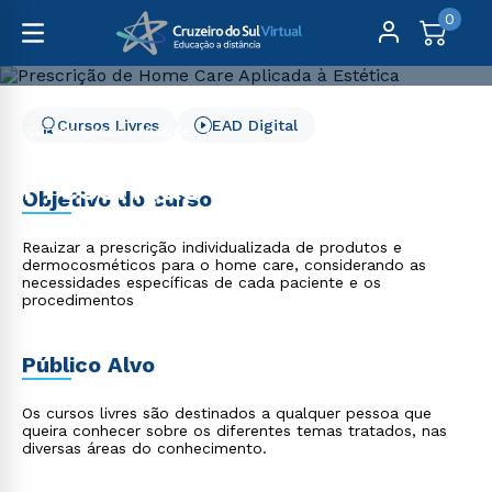
0
Cursos Livres
EAD Digital
Cursos Livres
Saúde
Prescrição de Home Care Aplicada à Estética
Prescrição de Home Care
Objetivo do curso
Aplicada à Estética
Realizar a prescrição individualizada de produtos e
dermocosméticos para o home care, considerando as
necessidades específicas de cada paciente e os
procedimentos
Público Alvo
Os cursos livres são destinados a qualquer pessoa que
queira conhecer sobre os diferentes temas tratados, nas
diversas áreas do conhecimento.