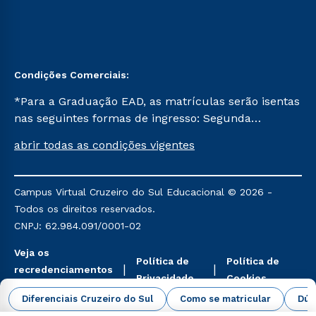
Condições Comerciais:
*Para a Graduação EAD, as matrículas serão isentas
nas seguintes formas de ingresso: Segunda
Graduação, Segunda Graduação 2.0 e Transferência.
abrir todas as condições vigentes
Já para as demais, a taxa de matrícula será de R$
49. *Para a Pós-graduação EAD, as ofertas
mencionadas são referentes aos cursos: Ensino
Campus Virtual Cruzeiro do Sul Educacional © 2026 -
Religioso, Geografia para a Docência e Metodologia
Todos os direitos reservados.
do Ensino de História: Questões Atuais.
CNPJ: 62.984.091/0001-02
Veja os
Política de
Política de
recredenciamentos
Privacidade
Cookies
aqui
Diferenciais Cruzeiro do Sul
Como se matricular
Dúv