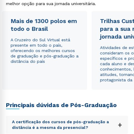
melhor opção para sua jornada universitária.
Mais de 1300 polos em
Trilhas Cus
todo o Brasil
para a sua
Rápido e fácil
WhatsApp
jornada uni
A Cruzeiro do Sul Virtual está
ou
presente em todo o país,
Atividades de e
oferecendo os melhores cursos
consideram os o
de graduação e pós-graduação a
específicos e pro
distância do país
cada aluno e de
conhecimentos, 
atitudes, tornan
protagonista da
Estou de acordo com a
Política de Privacidade.
e
autorizo que meus dados sejam utilizados para o
envio de conteúdos da Cruzeiro do Sul.
Principais dúvidas de Pós-Graduação
A certificação dos cursos de pós-graduação a
+
distância é a mesma da presencial?