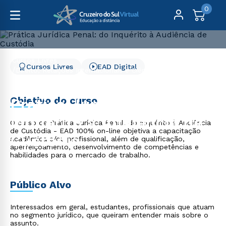
0
Cursos Livres
Cursos Livres
EAD Digital
Direito, Relações Internacionais e Ciência Política
Prática Jurídica Penal: do Inquérito à Audiência de
Custódia
Objetivo do curso
Prática Jurídica Penal: do
Inquérito à Audiência de
O curso de Prática Jurídica Penal: do Inquérito à Audiência
de Custódia - EAD 100% on-line objetiva a capacitação
Custódia
acadêmica e/ou profissional, além de qualificação,
aperfeiçoamento, desenvolvimento de competências e
habilidades para o mercado de trabalho.
Público Alvo
Interessados em geral, estudantes, profissionais que atuam
no segmento jurídico, que queiram entender mais sobre o
assunto.