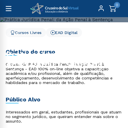
0
Cursos Livres
EAD Digital
Cursos Livres
Direito, Relações Internacionais e Ciência Política
Prática Jurídica Penal: da Ação Penal à Sentença
Objetivo do curso
Prática Jurídica Penal: da
Ação Penal à Sentença
O curso de Prática Jurídica Penal: da Ação Penal à
Sentença - EAD 100% on-line objetiva a capacitação
acadêmica e/ou profissional, além de qualificação,
aperfeiçoamento, desenvolvimento de competências e
habilidades para o mercado de trabalho.
Público Alvo
Interessados em geral, estudantes, profissionais que atuam
no segmento jurídico, que queiram entender mais sobre o
assunto.