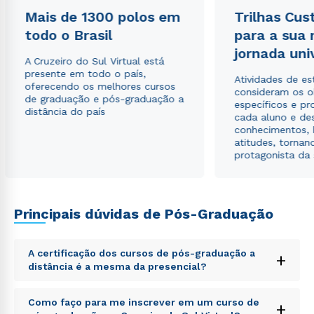
Mais de 1300 polos em
Trilhas Cus
todo o Brasil
para a sua
Rápido e fácil
jornada uni
WhatsApp
A Cruzeiro do Sul Virtual está
presente em todo o país,
Atividades de e
ou
oferecendo os melhores cursos
consideram os o
de graduação e pós-graduação a
específicos e pro
distância do país
cada aluno e de
conhecimentos, 
atitudes, tornan
protagonista da
Estou de acordo com a
Política de Privacidade.
e
autorizo que meus dados sejam utilizados para o
Principais dúvidas de Pós-Graduação
envio de conteúdos da Cruzeiro do Sul.
A certificação dos cursos de pós-graduação a
+
distância é a mesma da presencial?
Sed ut perspiciatis unde omnis iste natus error sit
Como faço para me inscrever em um curso de
+
voluptatem accusantium doloremque laudantium,