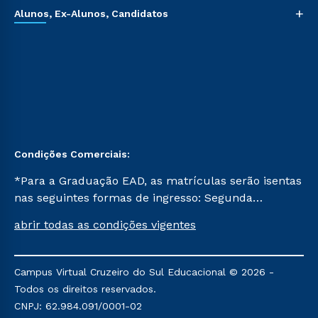
+
Alunos, Ex-Alunos, Candidatos
Condições Comerciais:
*Para a Graduação EAD, as matrículas serão isentas
nas seguintes formas de ingresso: Segunda
Graduação, Segunda Graduação 2.0 e Transferência.
abrir todas as condições vigentes
Já para as demais, a taxa de matrícula será de R$
49. *Para a Pós-graduação EAD, as ofertas
mencionadas são referentes aos cursos: Ensino
Campus Virtual Cruzeiro do Sul Educacional © 2026 -
Religioso, Geografia para a Docência e Metodologia
Todos os direitos reservados.
do Ensino de História: Questões Atuais.
CNPJ: 62.984.091/0001-02