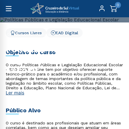
0
Cursos Livres
EAD Digital
Cursos Livres
Educação
Políticas Públicas e Legislação Educacional Escolar
Políticas Públicas e
Objetivo do curso
Legislação Educacional
O curso Políticas Públicas e Legislação Educacional Escolar
Escolar
- EAD 100% on-line tem por objetivo oferecer suporte
teórico-prático para o acadêmico e/ou profissional, com
abordagem de temas importantes da política pública e da
legislação no âmbito escolar, como Políticas Públicas,
Direito a Educação, Plano Nacional de Educação, Lei de
Ler mais
Diretrizes e Bases da Educação Nacional, entre outros.
Público Alvo
O curso é destinado aos profissionais que atuam em áreas
correlatas, bem como aos que desejam ampliar seu