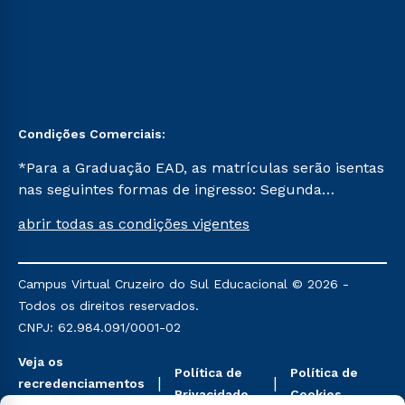
Condições Comerciais:
*Para a Graduação EAD, as matrículas serão isentas
nas seguintes formas de ingresso: Segunda
Graduação, Segunda Graduação 2.0 e Transferência.
abrir todas as condições vigentes
Já para as demais, a taxa de matrícula será de R$
49. *Para a Pós-graduação EAD, as ofertas
mencionadas são referentes aos cursos: Ensino
Campus Virtual Cruzeiro do Sul Educacional © 2026 -
Religioso, Geografia para a Docência e Metodologia
Todos os direitos reservados.
do Ensino de História: Questões Atuais.
CNPJ: 62.984.091/0001-02
Veja os
Política de
Política de
recredenciamentos
Privacidade
Cookies