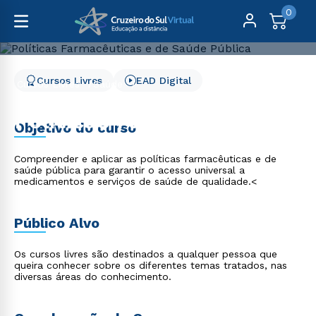
0
Cursos Livres
EAD Digital
Cursos Livres
Saúde
Políticas Farmacêuticas e de Saúde Pública
Políticas Farmacêuticas e
Objetivo do curso
de Saúde Pública
Compreender e aplicar as políticas farmacêuticas e de
saúde pública para garantir o acesso universal a
medicamentos e serviços de saúde de qualidade.<
Público Alvo
Os cursos livres são destinados a qualquer pessoa que
queira conhecer sobre os diferentes temas tratados, nas
diversas áreas do conhecimento.