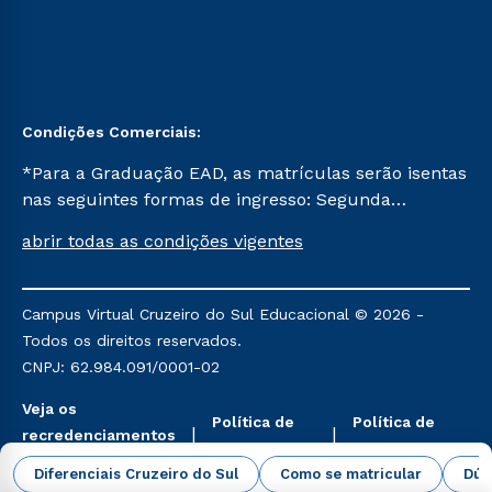
Condições Comerciais:
*Para a Graduação EAD, as matrículas serão isentas
nas seguintes formas de ingresso: Segunda
Graduação, Segunda Graduação 2.0 e Transferência.
abrir todas as condições vigentes
Já para as demais, a taxa de matrícula será de R$
49. *Para a Pós-graduação EAD, as ofertas
mencionadas são referentes aos cursos: Ensino
Campus Virtual Cruzeiro do Sul Educacional © 2026 -
Religioso, Geografia para a Docência e Metodologia
Todos os direitos reservados.
do Ensino de História: Questões Atuais.
CNPJ: 62.984.091/0001-02
Veja os
Política de
Política de
recredenciamentos
Privacidade
Cookies
aqui
Diferenciais Cruzeiro do Sul
Como se matricular
Dúv