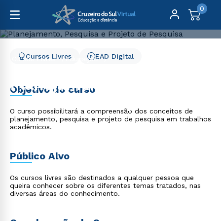
0
Cursos Livres
EAD Digital
Cursos Livres
Educação
Planejamento, Pesquisa e Projeto de Pesquisa
Planejamento, Pesquisa e
Objetivo do curso
Projeto de Pesquisa
O curso possibilitará a compreensão dos conceitos de
planejamento, pesquisa e projeto de pesquisa em trabalhos
acadêmicos.
Público Alvo
Os cursos livres são destinados a qualquer pessoa que
queira conhecer sobre os diferentes temas tratados, nas
diversas áreas do conhecimento.