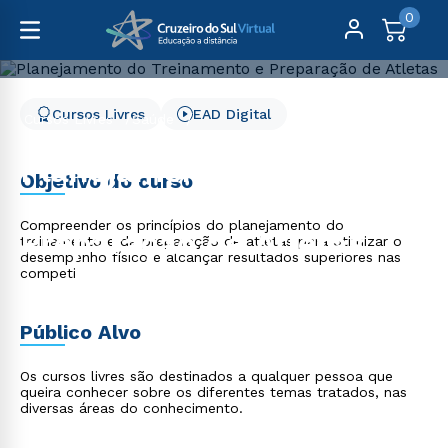
0
Cursos Livres
EAD Digital
Cursos Livres
Saúde
Planejamento do Treinamento e Preparação de Atletas
Planejamento do
Objetivo do curso
Treinamento e
Compreender os princípios do planejamento do
Preparação de Atletas
treinamento e da preparação de atletas para otimizar o
desempenho físico e alcançar resultados superiores nas
competi
Público Alvo
Os cursos livres são destinados a qualquer pessoa que
queira conhecer sobre os diferentes temas tratados, nas
diversas áreas do conhecimento.