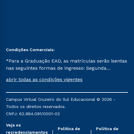
Condições Comerciais:
*Para a Graduação EAD, as matrículas serão isentas
nas seguintes formas de ingresso: Segunda
Graduação, Segunda Graduação 2.0 e Transferência.
abrir todas as condições vigentes
Já para as demais, a taxa de matrícula será de R$
49. *Para a Pós-graduação EAD, as ofertas
mencionadas são referentes aos cursos: Ensino
Campus Virtual Cruzeiro do Sul Educacional © 2026 -
Religioso, Geografia para a Docência e Metodologia
Todos os direitos reservados.
do Ensino de História: Questões Atuais.
CNPJ: 62.984.091/0001-02
Veja os
Política de
Política de
recredenciamentos