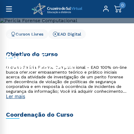
0
Cursos Livres
EAD Digital
Cursos Livres
Direito, Relações Internacionais e Ciência Política
Perícia Forense Computacional
Objetivo do curso
Perícia Forense
Computacional
O curso Perícia Forense Computacional - EAD 100% on-line
busca oferecer embasamento teórico e prático iniciais
acerca da atividade de investigação de um perito forense
em decorrência de violação de políticas de segurança
corporativa e em resposta à ocorrência de incidentes de
segurança da informação; Você irá adquirir conhecimento
Ler mais
sobre os principais tipos de investigação forense
computacional e sua condução processual. Este curso está
organizada em 4 módulos, cujo eixo principal será baseado
na demonstração de onde começa a atuação do perito,
Coordenação do Curso
exemplos de atuação, características de seu trabalho
quando inserido em um contexto de investigação criminal,
para proteção e adequação das características das provas
(evidências) para serem aceitas como parte do processo e