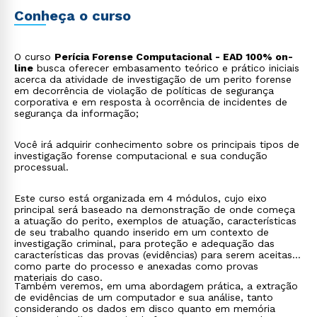
anexadas como provas materiais do caso. Também
veremos, em uma abordagem prática, a extração de
Conheça o curso
evidências de um computador e sua análise, tanto
considerando os dados em disco quanto em memória
(RAM e virtual), por meio de ferramentas e comandos
O curso
Perícia Forense Computacional - EAD 100% on-
específicos.
line
busca oferecer embasamento teórico e prático iniciais
acerca da atividade de investigação de um perito forense
em decorrência de violação de políticas de segurança
corporativa e em resposta à ocorrência de incidentes de
segurança da informação;
Você irá adquirir conhecimento sobre os principais tipos de
investigação forense computacional e sua condução
processual.
Este curso está organizada em 4 módulos, cujo eixo
principal será baseado na demonstração de onde começa
a atuação do perito, exemplos de atuação, características
de seu trabalho quando inserido em um contexto de
investigação criminal, para proteção e adequação das
características das provas (evidências) para serem aceitas
como parte do processo e anexadas como provas
materiais do caso.
Também veremos, em uma abordagem prática, a extração
de evidências de um computador e sua análise, tanto
considerando os dados em disco quanto em memória