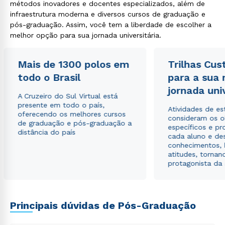
métodos inovadores e docentes especializados, além de
infraestrutura moderna e diversos cursos de graduação e
pós-graduação. Assim, você tem a liberdade de escolher a
melhor opção para sua jornada universitária.
Mais de 1300 polos em
Trilhas Cus
Rápido e fácil
todo o Brasil
para a sua
WhatsApp
jornada uni
A Cruzeiro do Sul Virtual está
ou
presente em todo o país,
Atividades de e
oferecendo os melhores cursos
consideram os o
de graduação e pós-graduação a
específicos e pro
distância do país
cada aluno e de
conhecimentos, 
atitudes, tornan
protagonista da
Estou de acordo com a
Política de Privacidade.
e
autorizo que meus dados sejam utilizados para o
envio de conteúdos da Cruzeiro do Sul.
Principais dúvidas de Pós-Graduação