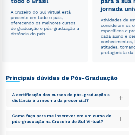
todo o Brasil
para a sua
jornada uni
A Cruzeiro do Sul Virtual está
presente em todo o país,
Atividades de e
oferecendo os melhores cursos
consideram os o
de graduação e pós-graduação a
específicos e pro
distância do país
cada aluno e de
conhecimentos, 
atitudes, tornan
protagonista da
Principais dúvidas de Pós-Graduação
Rápido e fácil
WhatsApp
A certificação dos cursos de pós-graduação a
+
ou
distância é a mesma da presencial?
Sed ut perspiciatis unde omnis iste natus error sit
Como faço para me inscrever em um curso de
+
voluptatem accusantium doloremque laudantium,
pós-graduação na Cruzeiro do Sul Virtual?
totam rem aperiam, eaque ipsa quae ab illo inventore
veritatis et quasi architecto beatae vitae dicta sunt
Sed ut perspiciatis unde omnis iste natus error sit