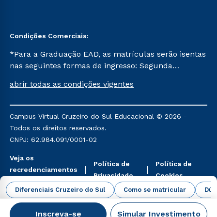
Condições Comerciais:
*Para a Graduação EAD, as matrículas serão isentas
nas seguintes formas de ingresso: Segunda
Graduação, Segunda Graduação 2.0 e Transferência.
abrir todas as condições vigentes
Já para as demais, a taxa de matrícula será de R$
49. *Para a Pós-graduação EAD, as ofertas
mencionadas são referentes aos cursos: Ensino
Campus Virtual Cruzeiro do Sul Educacional © 2026 -
Religioso, Geografia para a Docência e Metodologia
Todos os direitos reservados.
do Ensino de História: Questões Atuais.
CNPJ: 62.984.091/0001-02
Veja os
Política de
Política de
recredenciamentos
Privacidade
Cookies
aqui
Diferenciais Cruzeiro do Sul
Como se matricular
Dúv
Inscreva-se
Simular Investimento