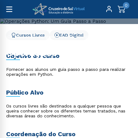
0
Cursos Livres
EAD Digital
Cursos Livres
Engenharia e Tecnologia
Operações Python: Um Guia Passo a Passo
Operações Python: Um
Objetivo do curso
Guia Passo a Passo
Fornecer aos alunos um guia passo a passo para realizar
operações em Python.
Público Alvo
Os cursos livres são destinados a qualquer pessoa que
queira conhecer sobre os diferentes temas tratados, nas
diversas áreas do conhecimento.
Coordenação do Curso