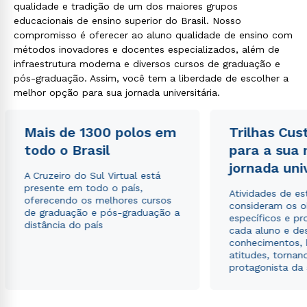
qualidade e tradição de um dos maiores grupos
educacionais de ensino superior do Brasil. Nosso
compromisso é oferecer ao aluno qualidade de ensino com
métodos inovadores e docentes especializados, além de
infraestrutura moderna e diversos cursos de graduação e
pós-graduação. Assim, você tem a liberdade de escolher a
melhor opção para sua jornada universitária.
Rápido e fácil
WhatsApp
Mais de 1300 polos em
Trilhas Cus
ou
todo o Brasil
para a sua
jornada uni
A Cruzeiro do Sul Virtual está
presente em todo o país,
Atividades de e
oferecendo os melhores cursos
consideram os o
de graduação e pós-graduação a
específicos e pro
distância do país
cada aluno e de
conhecimentos, 
Estou de acordo com a
Política de Privacidade.
e
atitudes, tornan
autorizo que meus dados sejam utilizados para o
protagonista da
envio de conteúdos da Cruzeiro do Sul.