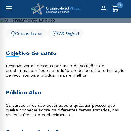
0
Cursos Livres
EAD Digital
Cursos Livres
Engenharia e Tecnologia
O Pensamento Enxuto
O Pensamento Enxuto
Objetivo do curso
Desenvolver as pessoas por meio de soluções de
problemas com foco na reduão do desperdício, orimização
de recursos oara produzir mais e melhor.
Público Alvo
Os cursos livres são destinados a qualquer pessoa que
queira conhecer sobre os diferentes temas tratados, nas
diversas áreas do conhecimento.