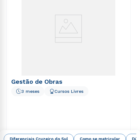
Gestão de Obras
3 meses
Cursos Livres
EAD Digital
Diferenciais Cruzeiro do Sul
Como se matricular
Dúv