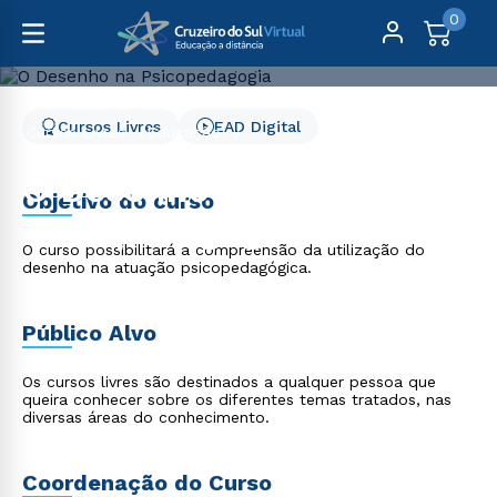
0
Cursos Livres
EAD Digital
Cursos Livres
Educação
O Desenho na Psicopedagogia
O Desenho na
Objetivo do curso
Psicopedagogia
O curso possibilitará a compreensão da utilização do
desenho na atuação psicopedagógica.
Público Alvo
Os cursos livres são destinados a qualquer pessoa que
queira conhecer sobre os diferentes temas tratados, nas
diversas áreas do conhecimento.
Coordenação do Curso