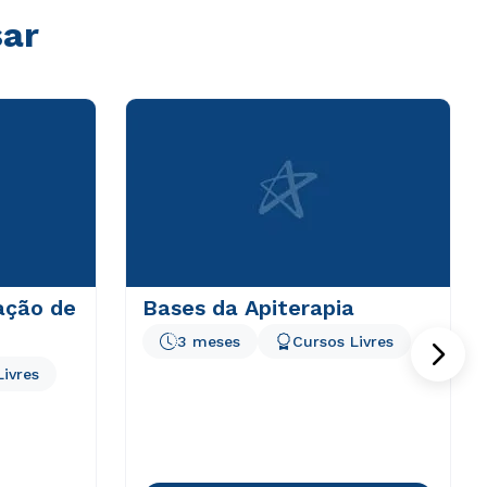
sar
ação de
Bases da Apiterapia
3 meses
Cursos Livres
Livres