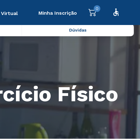
0
Minha Inscrição
 Virtual
Dúvidas
cício Físico