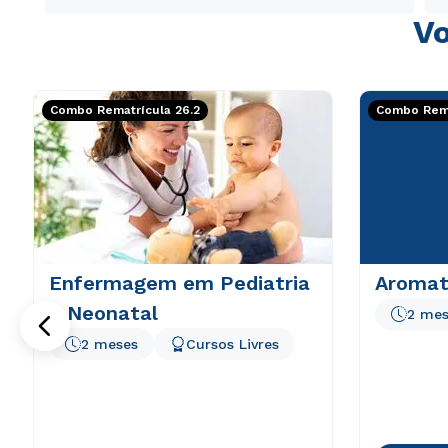
Vo
Combo Rematrícula 26.2
Combo Rema
Enfermagem em Pediatria
Aromat
e Neonatal
2 mes
2 meses
Cursos Livres