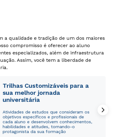
om a qualidade e tradição de um dos maiores
Nosso compromisso é oferecer ao aluno
tes especializados, além de infraestrutura
uação. Assim, você tem a liberdade de
ria.
Rápido e fácil
Rápido e fácil
WhatsApp
WhatsApp
Trilhas Customizáveis para a
ou
ou
sua melhor jornada
universitária
Atividades de estudos que consideram os
objetivos específicos e profissionais de
cada aluno e desenvolvem conhecimentos,
habilidades e atitudes, tornando-o
protagonista da sua formação
Estou de acordo com a
Estou de acordo com a
Política de Privacidade.
Política de Privacidade.
e
e