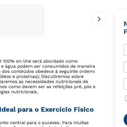
N
F
EAD 100% on-line será abordado como
rais e água podem ser consumidos de maneira
isão dos conteúdos obedece à seguinte ordem:
ídeos e proteínas); Discutiremos sobre
daremos as necessidades nutricionais de
mos como devem ser as refeições pré, pós e
gias nutricionais.
Ideal para o Exercício Físico
o central para o sucesso. Para muitas