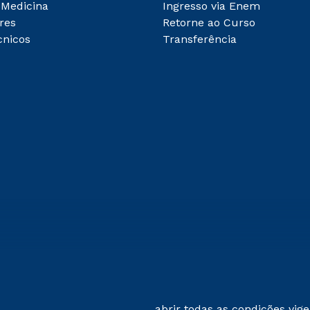
 Medicina
Ingresso via Enem
res
Retorne ao Curso
cnicos
Transferência
abrir todas as condições vig