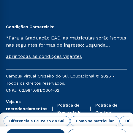
Condições Comerciais:
*Para a Graduação EAD, as matrículas serão isentas
nas seguintes formas de ingresso: Segunda
Graduação, Segunda Graduação 2.0 e Transferência.
abrir todas as condições vigentes
Já para as demais, a taxa de matrícula será de R$
49. *Para a Pós-graduação EAD, as ofertas
mencionadas são referentes aos cursos: Ensino
Campus Virtual Cruzeiro do Sul Educacional © 2026 -
Religioso, Geografia para a Docência e Metodologia
Todos os direitos reservados.
do Ensino de História: Questões Atuais.
CNPJ: 62.984.091/0001-02
Veja os
Política de
Política de
recredenciamentos
Privacidade
Cookies
aqui
Diferenciais Cruzeiro do Sul
Como se matricular
Dúv