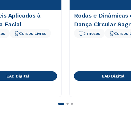
eis Aplicados à
Rodas e Dinâmicas 
a Facial
Dança Circular Sag
ses
Cursos Livres
2 meses
Cursos L
EAD Digital
EAD Digital