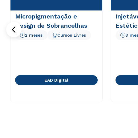
Micropigmentação e
Injetáv
Design de Sobrancelhas
Estétic
2 meses
Cursos Livres
3 me
EAD Digital