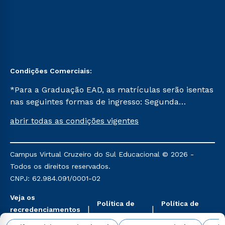
Condições Comerciais:
*Para a Graduação EAD, as matrículas serão isentas
nas seguintes formas de ingresso: Segunda
Graduação, Segunda Graduação 2.0 e Transferência.
abrir todas as condições vigentes
Já para as demais, a taxa de matrícula será de R$
49. *Para a Pós-graduação EAD, as ofertas
mencionadas são referentes aos cursos: Ensino
Campus Virtual Cruzeiro do Sul Educacional © 2026 -
Religioso, Geografia para a Docência e Metodologia
Todos os direitos reservados.
do Ensino de História: Questões Atuais.
CNPJ: 62.984.091/0001-02
Veja os
Política de
Política de
recredenciamentos
Privacidade
Cookies
aqui