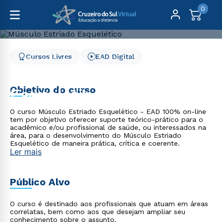
0
Cursos Livres
EAD Digital
Cursos Livres
Saúde
Músculo Estriado Esquelético
Músculo Estriado
Objetivo do curso
Esquelético
O curso Músculo Estriado Esquelético - EAD 100% on-line
tem por objetivo oferecer suporte teórico-prático para o
acadêmico e/ou profissional de saúde, ou interessados na
área, para o desenvolvimento do Músculo Estriado
Esquelético de maneira prática, crítica e coerente.
Ler mais
Público Alvo
O curso é destinado aos profissionais que atuam em áreas
correlatas, bem como aos que desejam ampliar seu
conhecimento sobre o assunto.