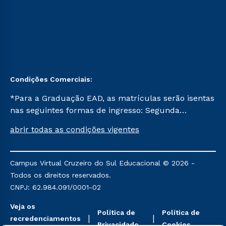
Condições Comerciais:
*Para a Graduação EAD, as matrículas serão isentas
nas seguintes formas de ingresso: Segunda
Graduação, Segunda Graduação 2.0 e Transferência.
abrir todas as condições vigentes
Já para as demais, a taxa de matrícula será de R$
49. *Para a Pós-graduação EAD, as ofertas
mencionadas são referentes aos cursos: Ensino
Campus Virtual Cruzeiro do Sul Educacional © 2026 -
Religioso, Geografia para a Docência e Metodologia
Todos os direitos reservados.
do Ensino de História: Questões Atuais.
CNPJ: 62.984.091/0001-02
Veja os
Política de
Política de
recredenciamentos
Privacidade
Cookies