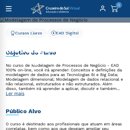
0
Cursos Livres
EAD Digital
Cursos Livres
Engenharia e Tecnologia
Modelagem de Processos de Negócio
Modelagem de Processos
Objetivo do curso
de Negócio
No curso de Modelagem de Processos de Negócio - EAD
100% on-line, você irá aprender: Conceitos e definições da
modelagem de dados para as Tecnologias Bi e Big Data;
Modelagem dimensional; Modelagem de dados relacional e
não relacional, estruturados e não estruturados. Além
disso, também irá aprender a aplicar, discutir e também
Ler mais
implementar estes conceitos uma vez aprendidos, em
projetos de Bi e Big Data.
Público Alvo
O curso é destinado aos profissionais que atuam em áreas
correlatas, bem como aos que desejam ampliar seu