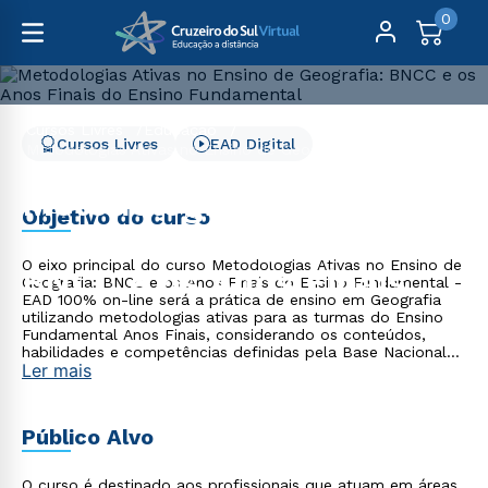
0
Cursos Livres
Educação
Cursos Livres
EAD Digital
Metodologias Ativas no Ensino de Geografia: BNCC e os
Anos Finais do Ensino Fundamental
Metodologias Ativas no
Objetivo do curso
Ensino de Geografia:
O eixo principal do curso Metodologias Ativas no Ensino de
BNCC e os Anos Finais do
Geografia: BNCC e os Anos Finais do Ensino Fundamental -
EAD 100% on-line será a prática de ensino em Geografia
Ensino Fundamental
utilizando metodologias ativas para as turmas do Ensino
Fundamental Anos Finais, considerando os conteúdos,
habilidades e competências definidas pela Base Nacional
Ler mais
Comum Curricular (BNCC), de maneira prática, crítica e
coerente.
Público Alvo
O curso é destinado aos profissionais que atuam em áreas