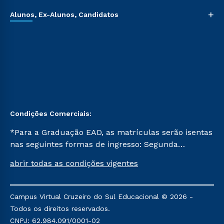
+
Alunos, Ex-Alunos, Candidatos
Condições Comerciais:
*Para a Graduação EAD, as matrículas serão isentas
nas seguintes formas de ingresso: Segunda
Graduação, Segunda Graduação 2.0 e Transferência.
abrir todas as condições vigentes
Já para as demais, a taxa de matrícula será de R$
49. *Para a Pós-graduação EAD, as ofertas
mencionadas são referentes aos cursos: Ensino
Campus Virtual Cruzeiro do Sul Educacional © 2026 -
Religioso, Geografia para a Docência e Metodologia
Todos os direitos reservados.
do Ensino de História: Questões Atuais.
CNPJ: 62.984.091/0001-02