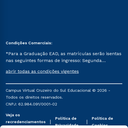
Condições Comerciais:
*Para a Graduação EAD, as matrículas serão isentas
nas seguintes formas de ingresso: Segunda
Graduação, Segunda Graduação 2.0 e Transferência.
abrir todas as condições vigentes
Já para as demais, a taxa de matrícula será de R$
49. *Para a Pós-graduação EAD, as ofertas
mencionadas são referentes aos cursos: Ensino
Campus Virtual Cruzeiro do Sul Educacional © 2026 -
Religioso, Geografia para a Docência e Metodologia
Todos os direitos reservados.
do Ensino de História: Questões Atuais.
CNPJ: 62.984.091/0001-02
Veja os
Política de
Política de
recredenciamentos
Privacidade
Cookies