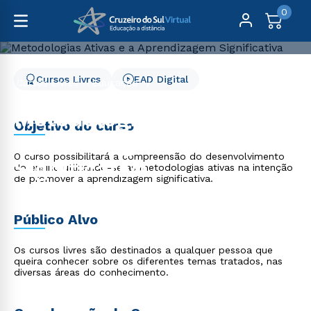
0
Cursos Livres
EAD Digital
Cursos Livres
Educação
Metodologias Ativas e a Aprendizagem Significativa
Metodologias Ativas e a
Objetivo do curso
Aprendizagem
O curso possibilitará a compreensão do desenvolvimento
Significativa
do ensino utlizando-se as metodologias ativas na intenção
de promover a aprendizagem significativa.
Público Alvo
Os cursos livres são destinados a qualquer pessoa que
queira conhecer sobre os diferentes temas tratados, nas
diversas áreas do conhecimento.