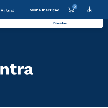
0
Minha Inscrição
 Virtual
Dúvidas
ntra