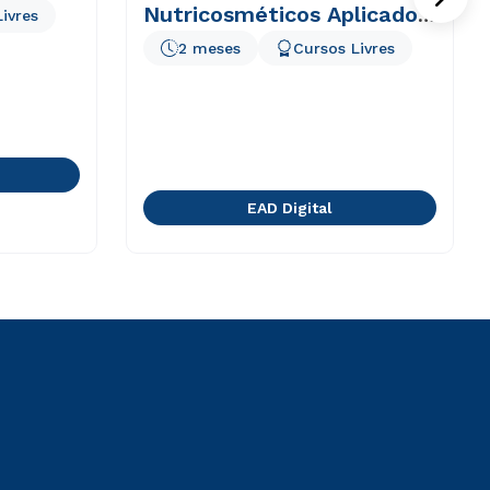
Nutricosméticos Aplicado
ivres
à Estética
2 meses
Cursos Livres
EAD Digital