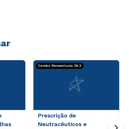
sar
Combo Rematrícula 26.2
e
Prescrição de
lhas
Neutracêuticos e