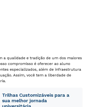
Rápido e fácil
Rápido e fácil
WhatsApp
WhatsApp
ou
ou
om a qualidade e tradição de um dos maiores
Nosso compromisso é oferecer ao aluno
tes especializados, além de infraestrutura
uação. Assim, você tem a liberdade de
ria.
Estou de acordo com a
Estou de acordo com a
Política de Privacidade.
Política de Privacidade.
e
e
autorizo que meus dados sejam utilizados para o
autorizo que meus dados sejam utilizados para o
Trilhas Customizáveis para a
envio de conteúdos da Cruzeiro do Sul.
envio de conteúdos da Cruzeiro do Sul.
sua melhor jornada
universitária