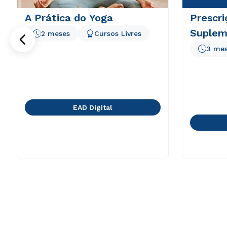
A Prática do Yoga
Prescri
Suplem
2 meses
Cursos Livres
3 me
EAD Digital