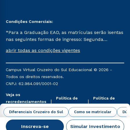
Condições Comerciais:
*Para a Graduação EAD, as matrículas serão isentas
nas seguintes formas de ingresso: Segunda
Graduação, Segunda Graduação 2.0 e Transferência.
abrir todas as condições vigentes
Já para as demais, a taxa de matrícula será de R$
49. *Para a Pós-graduação EAD, as ofertas
mencionadas são referentes aos cursos: Ensino
Campus Virtual Cruzeiro do Sul Educacional © 2026 -
Religioso, Geografia para a Docência e Metodologia
Todos os direitos reservados.
do Ensino de História: Questões Atuais.
CNPJ: 62.984.091/0001-02
Veja os
Política de
Política de
recredenciamentos
Privacidade
Cookies
aqui
Diferenciais Cruzeiro do Sul
Como se matricular
Dúv
Inscreva-se
Simular Investimento