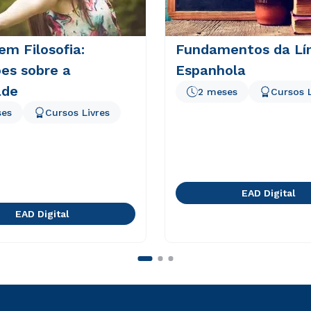
em Filosofia:
Fundamentos da Lí
es sobre a
Espanhola
ade
2 meses
Cursos L
ses
Cursos Livres
EAD Digital
EAD Digital