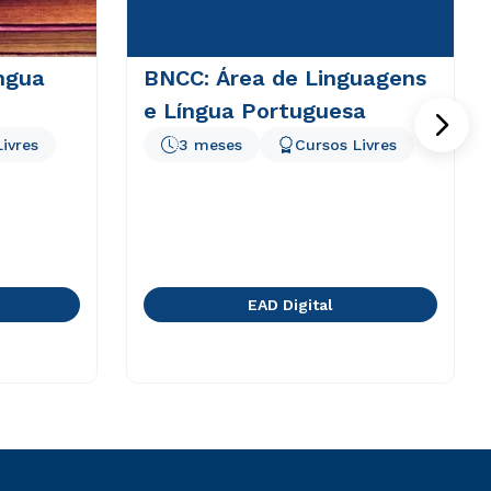
ngua
BNCC: Área de Linguagens
e Língua Portuguesa
ivres
3 meses
Cursos Livres
EAD Digital