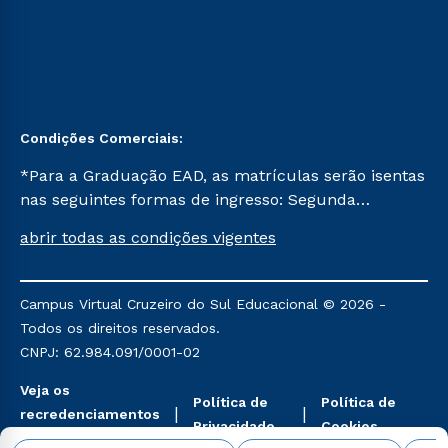
Condições Comerciais:
*Para a Graduação EAD, as matrículas serão isentas
nas seguintes formas de ingresso: Segunda
Graduação, Segunda Graduação 2.0 e Transferência.
abrir todas as condições vigentes
Já para as demais, a taxa de matrícula será de R$
49. *Para a Pós-graduação EAD, as ofertas
mencionadas são referentes aos cursos: Ensino
Campus Virtual Cruzeiro do Sul Educacional © 2026 -
Religioso, Geografia para a Docência e Metodologia
Todos os direitos reservados.
do Ensino de História: Questões Atuais.
CNPJ: 62.984.091/0001-02
Veja os
Política de
Política de
recredenciamentos
Privacidade
Cookies
aqui