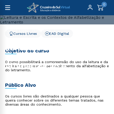
0
Cursos Livres
Educação
Cursos Livres
EAD Digital
Leitura e Escrita e os Contextos de Alfabetização e
Letramento
Leitura e Escrita e os
Objetivo do curso
Contextos de
O curso possibilitará a compreensão do uso da leitura e da
Alfabetização e
escrita no processo de desenvolvimento da alfabetização e
do letramento.
Letramento
Público Alvo
Os cursos livres são destinados a qualquer pessoa que
queira conhecer sobre os diferentes temas tratados, nas
diversas áreas do conhecimento.