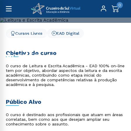
0
Cursos Livres
EAD Digital
Cursos Livres
Educação
Leitura e Escrita Acadêmica
Leitura e Escrita
Objetivo do curso
Acadêmica
O curso de Leitura e Escrita Acadêmica - EAD 100% on-line
tem por objetivo, abordar aspectos da leitura e da escrita
acadêmicas, contribuindo como etapa inicial do
desenvolvimento de competências relativas à produção
acadêmica e à pesquisa.
Público Alvo
O curso é destinado aos profissionais que atuam em áreas
correlatas, bem como aos que desejam ampliar seu
conhecimento sobre o assunto.