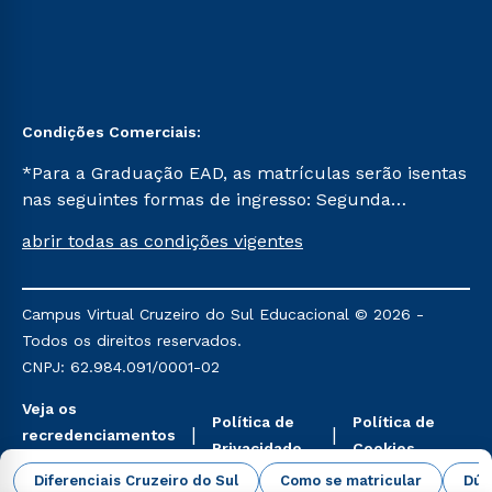
Condições Comerciais:
*Para a Graduação EAD, as matrículas serão isentas
nas seguintes formas de ingresso: Segunda
Graduação, Segunda Graduação 2.0 e Transferência.
abrir todas as condições vigentes
Já para as demais, a taxa de matrícula será de R$
49. *Para a Pós-graduação EAD, as ofertas
mencionadas são referentes aos cursos: Ensino
Campus Virtual Cruzeiro do Sul Educacional © 2026 -
Religioso, Geografia para a Docência e Metodologia
Todos os direitos reservados.
do Ensino de História: Questões Atuais.
CNPJ: 62.984.091/0001-02
Veja os
Política de
Política de
recredenciamentos
Privacidade
Cookies
aqui
Diferenciais Cruzeiro do Sul
Como se matricular
Dúv