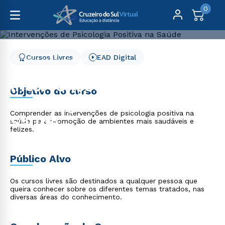
0
Cursos Livres
EAD Digital
Cursos Livres
Saúde
Intervenções de Psicologia Positiva na Saúde
Intervenções de
Objetivo do curso
Psicologia Positiva na
Comprender as intervenções de psicologia positiva na
Saúde
saúde para promoção de ambientes mais saudáveis e
felizes.
Público Alvo
Os cursos livres são destinados a qualquer pessoa que
queira conhecer sobre os diferentes temas tratados, nas
diversas áreas do conhecimento.