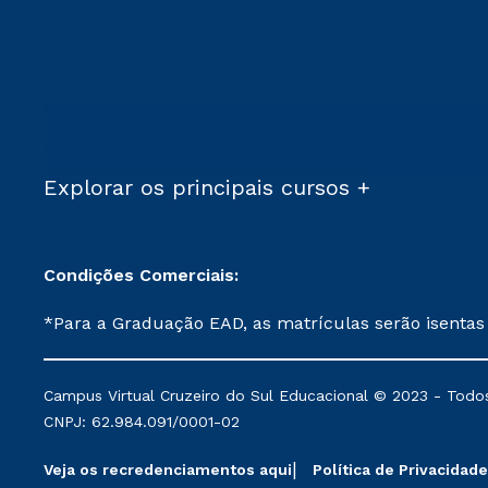
Explorar os principais cursos +
Condições Comerciais:
*Para a Graduação EAD, as matrículas serão isentas
demais, a taxa de matrícula será de R$ 49. *Para a Pós-graduação EAD, as ofertas mencionadas são referentes aos cursos: Ensino Religioso, Geografia para a
Docência e Metodologia do Ensino de História: Questões Atuais. **Semipresencial é um formato do Ensino a Distância. **Descontos 
Campus Virtual Cruzeiro do Sul Educacional © 2023 - Todos
mantidos conforme negociação. Descontos institucio
CNPJ: 62.984.091/0001-02
serviços.
Veja os recredenciamentos aqui
Política de Privacidade