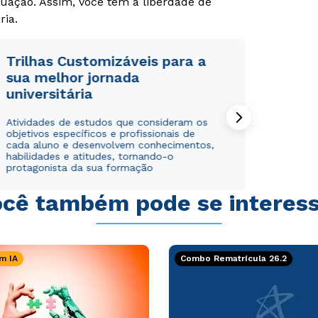
uação. Assim, você tem a liberdade de
ria.
Trilhas Customizáveis para a
sua melhor jornada
universitária
Rápido e fácil
Rápido e fácil
WhatsApp
WhatsApp
Atividades de estudos que consideram os
ou
ou
objetivos específicos e profissionais de
cada aluno e desenvolvem conhecimentos,
habilidades e atitudes, tornando-o
protagonista da sua formação
cê também pode se interes
Estou de acordo com a
Estou de acordo com a
Política de Privacidade.
Política de Privacidade.
e
e
autorizo que meus dados sejam utilizados para o
autorizo que meus dados sejam utilizados para o
m IA
Combo Rematrícula 26.2
envio de conteúdos da Cruzeiro do Sul.
envio de conteúdos da Cruzeiro do Sul.