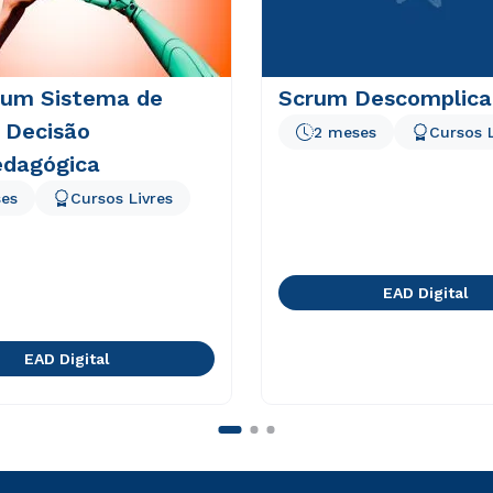
 um Sistema de
Scrum Descomplica
 Decisão
2 meses
Cursos L
edagógica
es
Cursos Livres
EAD Digital
EAD Digital