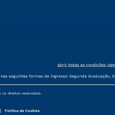
abrir todas as condições vig
 nas seguintes formas de ingresso: Segunda Graduação, S
comerciais oferecidos serão
 os direitos reservados.
nais poderão sofrer alterações nos períodos de rematríc
Política de Cookies