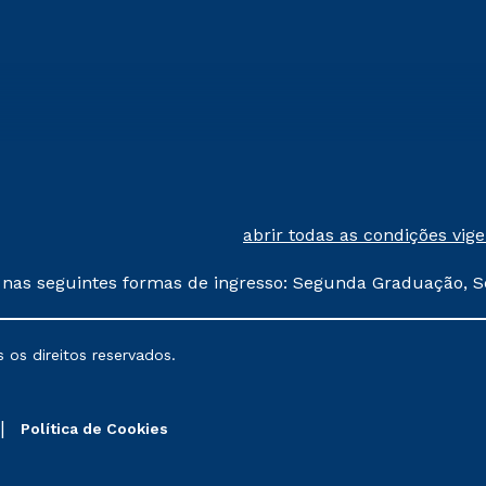
abrir todas as condições vig
 nas seguintes formas de ingresso: Segunda Graduação, S
comerciais oferecidos serão
 os direitos reservados.
nais poderão sofrer alterações nos períodos de rematríc
Política de Cookies