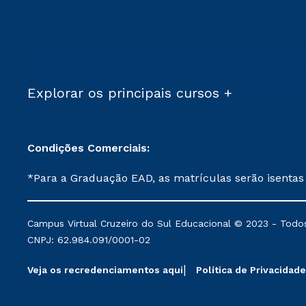
Explorar os principais cursos +
Condições Comerciais:
*Para a Graduação EAD, as matrículas serão isentas
demais, a taxa de matrícula será de R$ 49. *Para a Pós-graduação EAD, as ofertas mencionadas são referentes aos cursos: Ensino Religioso, Geografia para a
Docência e Metodologia do Ensino de História: Questões Atuais. **Semipresencial é um formato do Ensino a Distância. **Descontos 
Campus Virtual Cruzeiro do Sul Educacional © 2023 - Todos
mantidos conforme negociação. Descontos institucio
CNPJ: 62.984.091/0001-02
serviços.
Veja os recredenciamentos aqui
Política de Privacidade