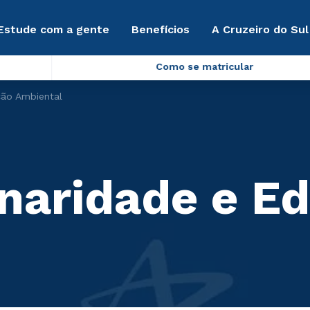
Estude com a gente
Benefícios
A Cruzeiro do Sul
Como se matricular
ção Ambiental
linaridade e E