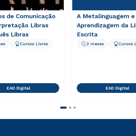
os de Comunicação
A Metalinguagem e
rpretação Libras
Aprendizagem da L
ês Libras
Escrita
ses
Cursos Livres
2 meses
Cursos L
EAD Digital
EAD Digital