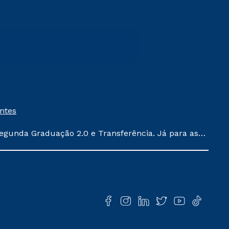
entes
egunda Graduação 2.0 e Transferência. Já para as
ula conforme exposto no contrato de prestação de