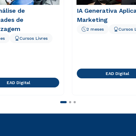
nálise de
IA Generativa Apli
dades de
Marketing
izagem
2 meses
Cursos L
es
Cursos Livres
EAD Digital
EAD Digital