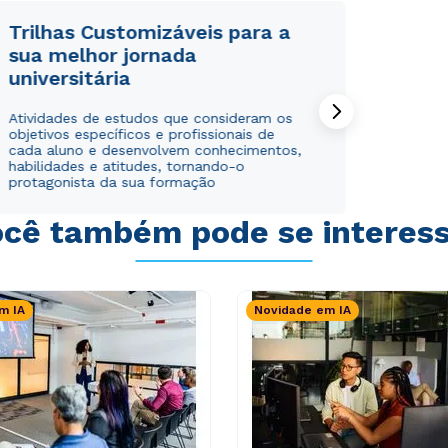
Trilhas Customizáveis para a
sua melhor jornada
universitária
Rápido e fácil
Rápido e fácil
Atividades de estudos que consideram os
WhatsApp
WhatsApp
objetivos específicos e profissionais de
cada aluno e desenvolvem conhecimentos,
ou
ou
habilidades e atitudes, tornando-o
protagonista da sua formação
cê também pode se interes
m IA
Novidade em IA
Estou de acordo com a
Estou de acordo com a
Política de Privacidade.
Política de Privacidade.
e
e
autorizo que meus dados sejam utilizados para o
autorizo que meus dados sejam utilizados para o
envio de conteúdos da Cruzeiro do Sul.
envio de conteúdos da Cruzeiro do Sul.