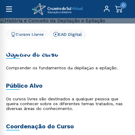
0
Cursos Livres
EAD Digital
Cursos Livres
Saúde
História e Conceito da Depilação e Epilação
História e Conceito da
Objetivo do curso
Depilação e Epilação
Comprender os fundamentos da depilação e epilação.
Público Alvo
Os cursos livres são destinados a qualquer pessoa que
queira conhecer sobre os diferentes temas tratados, nas
diversas áreas do conhecimento.
Coordenação do Curso