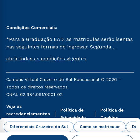
Condições Comerciais:
*Para a Graduação EAD, as matrículas serão isentas
nas seguintes formas de ingresso: Segunda
Graduação, Segunda Graduação 2.0 e Transferência.
abrir todas as condições vigentes
Já para as demais, a taxa de matrícula será de R$
49. *Para a Pós-graduação EAD, as ofertas
mencionadas são referentes aos cursos: Ensino
Campus Virtual Cruzeiro do Sul Educacional © 2026 -
Religioso, Geografia para a Docência e Metodologia
Todos os direitos reservados.
do Ensino de História: Questões Atuais.
CNPJ: 62.984.091/0001-02
Veja os
Política de
Política de
recredenciamentos
Privacidade
Cookies
aqui
Diferenciais Cruzeiro do Sul
Como se matricular
Dúv