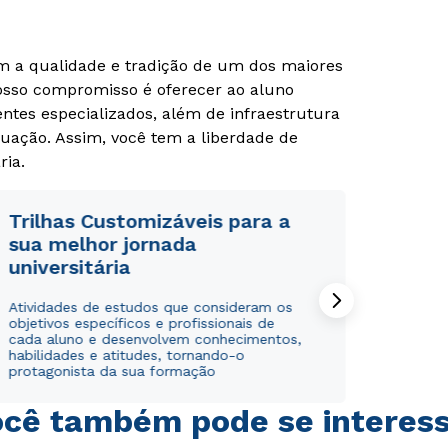
om a qualidade e tradição de um dos maiores
Nosso compromisso é oferecer ao aluno
tes especializados, além de infraestrutura
uação. Assim, você tem a liberdade de
ria.
Rápido e fácil
Rápido e fácil
Trilhas Customizáveis para a
WhatsApp
WhatsApp
sua melhor jornada
ou
ou
universitária
Atividades de estudos que consideram os
objetivos específicos e profissionais de
cada aluno e desenvolvem conhecimentos,
habilidades e atitudes, tornando-o
protagonista da sua formação
Estou de acordo com a
Estou de acordo com a
Política de Privacidade.
Política de Privacidade.
e
e
cê também pode se interes
autorizo que meus dados sejam utilizados para o
autorizo que meus dados sejam utilizados para o
envio de conteúdos da Cruzeiro do Sul.
envio de conteúdos da Cruzeiro do Sul.