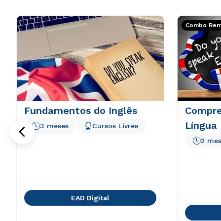
Combo Rema
Fundamentos do Inglês
Compre
Língua 
3 meses
Cursos Livres
2 mes
EAD Digital