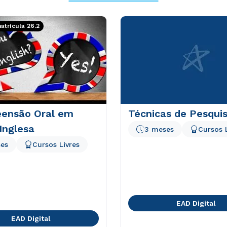
trícula 26.2
ensão Oral em
Técnicas de Pesqui
Inglesa
3 meses
Cursos 
es
Cursos Livres
EAD Digital
EAD Digital