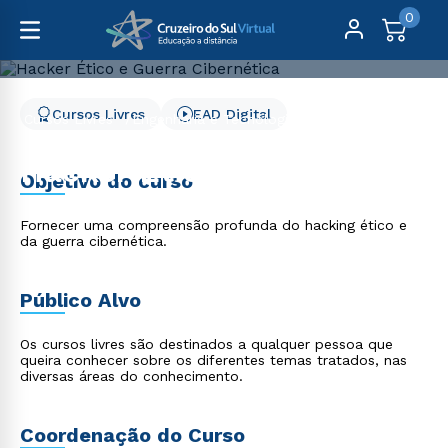
0
Cursos Livres
EAD Digital
Cursos Livres
Engenharia e Tecnologia
Hacker Ético e Guerra Cibernética
Hacker Ético e Guerra
Objetivo do curso
Cibernética
Fornecer uma compreensão profunda do hacking ético e
da guerra cibernética.
Público Alvo
Os cursos livres são destinados a qualquer pessoa que
queira conhecer sobre os diferentes temas tratados, nas
diversas áreas do conhecimento.
Coordenação do Curso