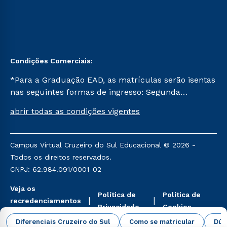
Condições Comerciais:
*Para a Graduação EAD, as matrículas serão isentas
nas seguintes formas de ingresso: Segunda
Graduação, Segunda Graduação 2.0 e Transferência.
abrir todas as condições vigentes
Já para as demais, a taxa de matrícula será de R$
49. *Para a Pós-graduação EAD, as ofertas
mencionadas são referentes aos cursos: Ensino
Campus Virtual Cruzeiro do Sul Educacional © 2026 -
Religioso, Geografia para a Docência e Metodologia
Todos os direitos reservados.
do Ensino de História: Questões Atuais.
CNPJ: 62.984.091/0001-02
Veja os
Política de
Política de
recredenciamentos
Privacidade
Cookies
aqui
Diferenciais Cruzeiro do Sul
Como se matricular
Dúv