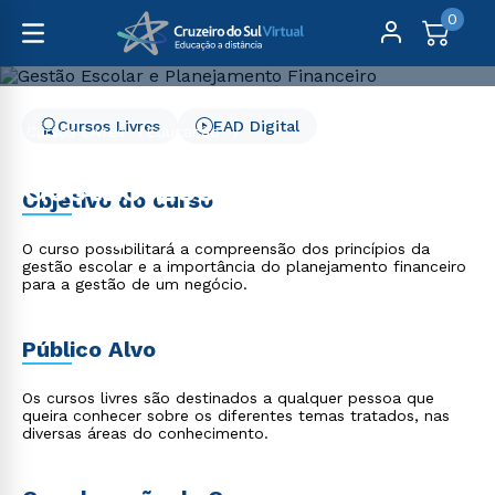
0
Cursos Livres
EAD Digital
Cursos Livres
Educação
Gestão Escolar e Planejamento Financeiro
Gestão Escolar e
Objetivo do curso
Planejamento Financeiro
O curso possibilitará a compreensão dos princípios da
gestão escolar e a importância do planejamento financeiro
para a gestão de um negócio.
Público Alvo
Os cursos livres são destinados a qualquer pessoa que
queira conhecer sobre os diferentes temas tratados, nas
diversas áreas do conhecimento.