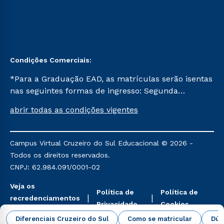
Condições Comerciais:
*Para a Graduação EAD, as matrículas serão isentas
nas seguintes formas de ingresso: Segunda
Graduação, Segunda Graduação 2.0 e Transferência.
abrir todas as condições vigentes
Já para as demais, a taxa de matrícula será de R$
49. *Para a Pós-graduação EAD, as ofertas
mencionadas são referentes aos cursos: Ensino
Campus Virtual Cruzeiro do Sul Educacional © 2026 -
Religioso, Geografia para a Docência e Metodologia
Todos os direitos reservados.
do Ensino de História: Questões Atuais.
CNPJ: 62.984.091/0001-02
Veja os
Política de
Política de
recredenciamentos
Privacidade
Cookies
aqui
Diferenciais Cruzeiro do Sul
Como se matricular
Dúv