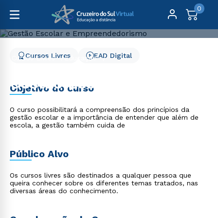
0
Cursos Livres
EAD Digital
Cursos Livres
Educação
Gestão Escolar e Empreendedorismo
Gestão Escolar e
Objetivo do curso
Empreendedorismo
O curso possibilitará a compreensão dos princípios da
gestão escolar e a importância de entender que além de
escola, a gestão também cuida de
Público Alvo
Os cursos livres são destinados a qualquer pessoa que
queira conhecer sobre os diferentes temas tratados, nas
diversas áreas do conhecimento.