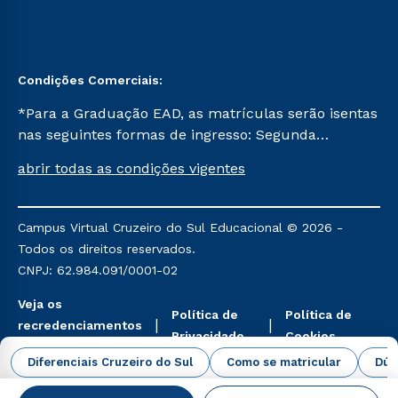
Condições Comerciais:
*Para a Graduação EAD, as matrículas serão isentas
nas seguintes formas de ingresso: Segunda
Graduação, Segunda Graduação 2.0 e Transferência.
abrir todas as condições vigentes
Já para as demais, a taxa de matrícula será de R$
49. *Para a Pós-graduação EAD, as ofertas
mencionadas são referentes aos cursos: Ensino
Campus Virtual Cruzeiro do Sul Educacional © 2026 -
Religioso, Geografia para a Docência e Metodologia
Todos os direitos reservados.
do Ensino de História: Questões Atuais.
CNPJ: 62.984.091/0001-02
Veja os
Política de
Política de
recredenciamentos
Privacidade
Cookies
aqui
Diferenciais Cruzeiro do Sul
Como se matricular
Dúv