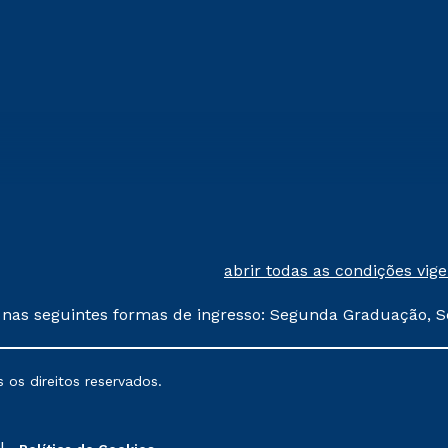
abrir todas as condições vig
 nas seguintes formas de ingresso: Segunda Graduação, S
comerciais oferecidos serão
 os direitos reservados.
nais poderão sofrer alterações nos períodos de rematríc