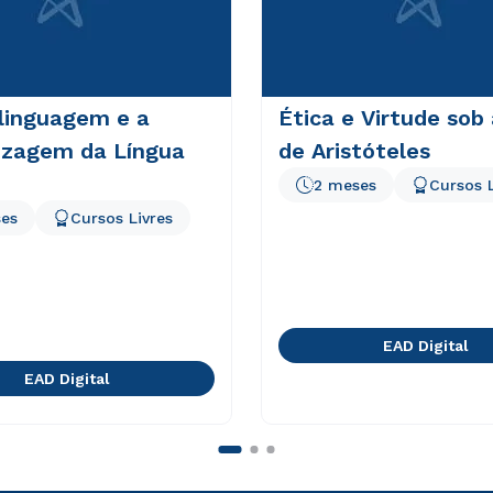
linguagem e a
Ética e Virtude sob
izagem da Língua
de Aristóteles
2 meses
Cursos L
es
Cursos Livres
EAD Digital
EAD Digital