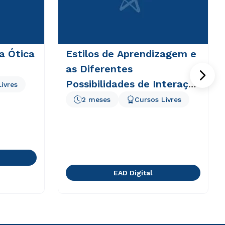
 a Ótica
Estilos de Aprendizagem e
as Diferentes
Possibilidades de Interação
ivres
em EAD
2 meses
Cursos Livres
EAD Digital