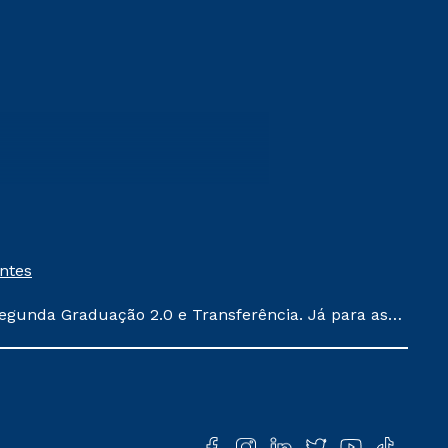
entes
egunda Graduação 2.0 e Transferência. Já para as
ula conforme exposto no contrato de prestação de