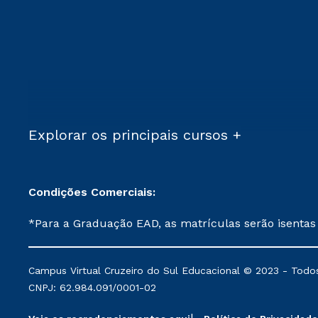
Explorar os principais cursos +
Condições Comerciais:
*Para a Graduação EAD, as matrículas serão isentas
demais, a taxa de matrícula será de R$ 49. *Para a Pós-graduação EAD, as ofertas mencionadas são referentes aos cursos: Ensino Religioso, Geografia para a
Docência e Metodologia do Ensino de História: Questões Atuais. **Semipresencial é um formato do Ensino a Distância. **Descontos 
Campus Virtual Cruzeiro do Sul Educacional © 2023 - Todos
mantidos conforme negociação. Descontos institucio
CNPJ: 62.984.091/0001-02
serviços.