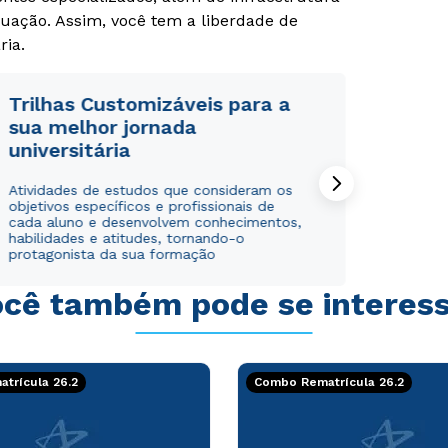
uação. Assim, você tem a liberdade de
ria.
Trilhas Customizáveis para a
sua melhor jornada
universitária
Rápido e fácil
Rápido e fácil
WhatsApp
WhatsApp
Atividades de estudos que consideram os
ou
ou
objetivos específicos e profissionais de
cada aluno e desenvolvem conhecimentos,
habilidades e atitudes, tornando-o
protagonista da sua formação
cê também pode se interes
Estou de acordo com a
Estou de acordo com a
Política de Privacidade.
Política de Privacidade.
e
e
autorizo que meus dados sejam utilizados para o
autorizo que meus dados sejam utilizados para o
trícula 26.2
Combo Rematrícula 26.2
envio de conteúdos da Cruzeiro do Sul.
envio de conteúdos da Cruzeiro do Sul.