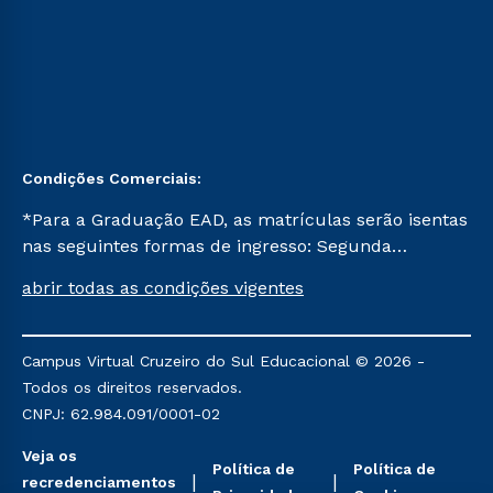
Condições Comerciais:
*Para a Graduação EAD, as matrículas serão isentas
nas seguintes formas de ingresso: Segunda
Graduação, Segunda Graduação 2.0 e Transferência.
abrir todas as condições vigentes
Já para as demais, a taxa de matrícula será de R$
49. *Para a Pós-graduação EAD, as ofertas
mencionadas são referentes aos cursos: Ensino
Campus Virtual Cruzeiro do Sul Educacional © 2026 -
Religioso, Geografia para a Docência e Metodologia
Todos os direitos reservados.
do Ensino de História: Questões Atuais.
CNPJ: 62.984.091/0001-02
Veja os
Política de
Política de
recredenciamentos