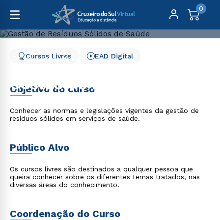
0
Cursos Livres
EAD Digital
Cursos Livres
Saúde
Gestão de Resíduos Sólidos de Saúde
Gestão de Resíduos
Objetivo do curso
Sólidos de Saúde
Conhecer as normas e legislações vigentes da gestão de
resíduos sólidos em serviços de saúde.
Público Alvo
Os cursos livres são destinados a qualquer pessoa que
queira conhecer sobre os diferentes temas tratados, nas
diversas áreas do conhecimento.
Coordenação do Curso