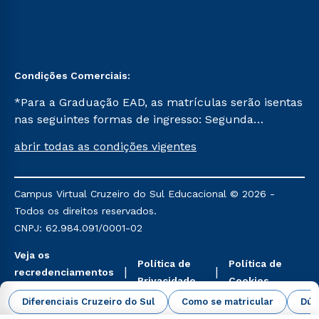
Condições Comerciais:
*Para a Graduação EAD, as matrículas serão isentas
nas seguintes formas de ingresso: Segunda
Graduação, Segunda Graduação 2.0 e Transferência.
abrir todas as condições vigentes
Já para as demais, a taxa de matrícula será de R$
49. *Para a Pós-graduação EAD, as ofertas
mencionadas são referentes aos cursos: Ensino
Campus Virtual Cruzeiro do Sul Educacional © 2026 -
Religioso, Geografia para a Docência e Metodologia
Todos os direitos reservados.
do Ensino de História: Questões Atuais.
CNPJ: 62.984.091/0001-02
Veja os
Política de
Política de
recredenciamentos
Privacidade
Cookies
aqui
Diferenciais Cruzeiro do Sul
Como se matricular
Dúv