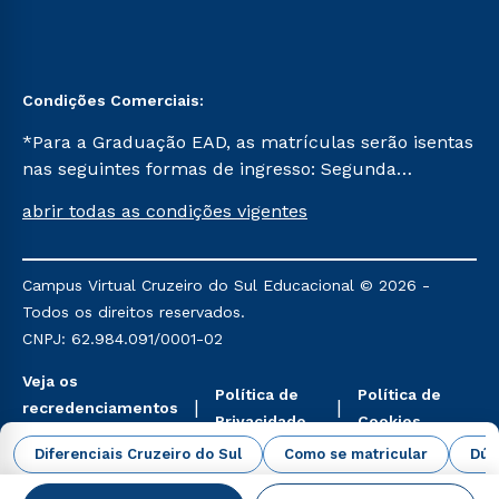
Condições Comerciais:
*Para a Graduação EAD, as matrículas serão isentas
nas seguintes formas de ingresso: Segunda
Graduação, Segunda Graduação 2.0 e Transferência.
abrir todas as condições vigentes
Já para as demais, a taxa de matrícula será de R$
49. *Para a Pós-graduação EAD, as ofertas
mencionadas são referentes aos cursos: Ensino
Campus Virtual Cruzeiro do Sul Educacional © 2026 -
Religioso, Geografia para a Docência e Metodologia
Todos os direitos reservados.
do Ensino de História: Questões Atuais.
CNPJ: 62.984.091/0001-02
Veja os
Política de
Política de
recredenciamentos
Privacidade
Cookies
aqui
Diferenciais Cruzeiro do Sul
Como se matricular
Dúv